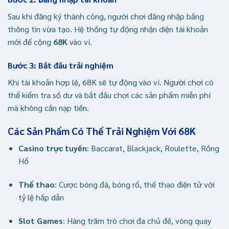
Sau khi đăng ký thành công, người chơi đăng nhập bằng
thông tin vừa tạo. Hệ thống tự động nhận diện tài khoản
mới để cộng
68K
vào ví.
Bước 3: Bắt đầu trải nghiệm
Khi tài khoản hợp lệ, 68K sẽ tự động vào ví. Người chơi có
thể kiểm tra số dư và bắt đầu chơi các sản phẩm miễn phí
mà không cần nạp tiền.
Các Sản Phẩm Có Thể Trải Nghiệm Với 68K
Casino trực tuyến
: Baccarat, Blackjack, Roulette, Rồng
Hổ
Thể thao
: Cược bóng đá, bóng rổ, thể thao điện tử với
tỷ lệ hấp dẫn
Slot Games
: Hàng trăm trò chơi đa chủ đề, vòng quay