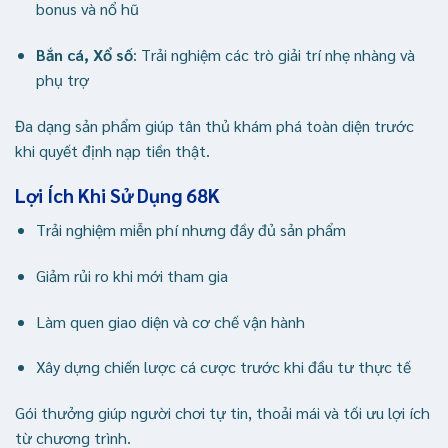
bonus và nổ hũ
Bắn cá, Xổ số
: Trải nghiệm các trò giải trí nhẹ nhàng và
phụ trợ
Đa dạng sản phẩm giúp tân thủ khám phá toàn diện trước
khi quyết định nạp tiền thật.
Lợi Ích Khi Sử Dụng 68K
Trải nghiệm miễn phí nhưng đầy đủ sản phẩm
Giảm rủi ro khi mới tham gia
Làm quen giao diện và cơ chế vận hành
Xây dựng chiến lược cá cược trước khi đầu tư thực tế
Gói thưởng giúp người chơi tự tin, thoải mái và tối ưu lợi ích
từ chương trình.