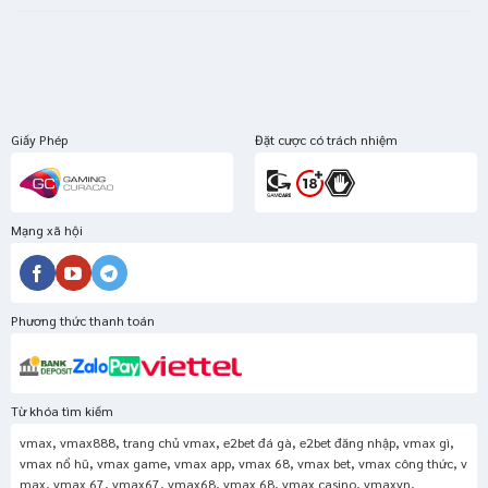
Giấy Phép
Đặt cược có trách nhiệm
Mạng xã hội
Phương thức thanh toán
Từ khóa tìm kiếm
vmax
,
vmax888
,
trang chủ vmax
,
e2bet đá gà
,
e2bet đăng nhập
,
vmax gì
,
vmax nổ hũ
,
vmax game
,
vmax app
,
vmax 68
,
vmax bet
,
vmax công thức
,
v
max
,
vmax 67
,
vmax67
,
vmax68
,
vmax 68
,
vmax casino
,
vmaxvn
,