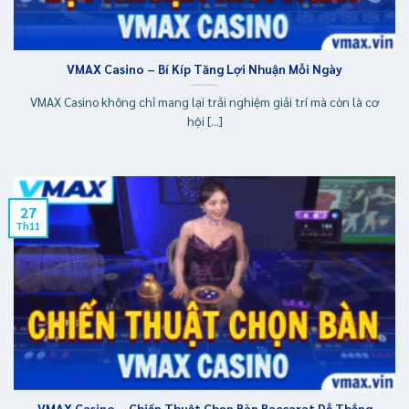
VMAX Casino – Bí Kíp Tăng Lợi Nhuận Mỗi Ngày
VMAX Casino không chỉ mang lại trải nghiệm giải trí mà còn là cơ
hội [...]
27
Th11
VMAX Casino – Chiến Thuật Chọn Bàn Baccarat Dễ Thắng