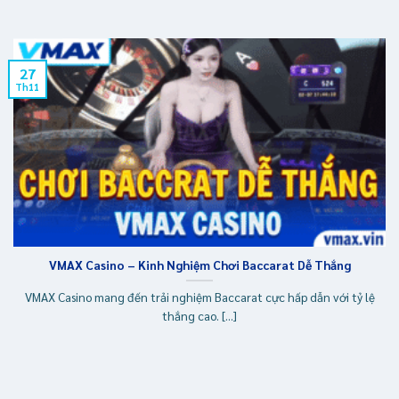
27
Th11
VMAX Casino – Kinh Nghiệm Chơi Baccarat Dễ Thắng
VMAX Casino mang đến trải nghiệm Baccarat cực hấp dẫn với tỷ lệ
thắng cao. [...]