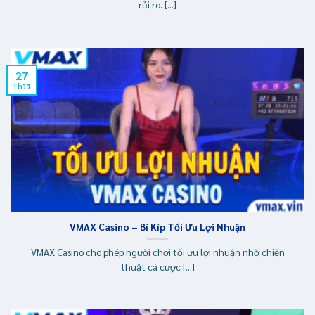
rủi ro. [...]
27
Th11
VMAX Casino – Bí Kíp Tối Ưu Lợi Nhuận
VMAX Casino cho phép người chơi tối ưu lợi nhuận nhờ chiến
thuật cá cược [...]