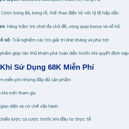
: Cược bóng đá, bóng rổ, thể thao điện tử với tỷ lệ hấp dẫn
: Hàng trăm trò chơi đa chủ đề, vòng quay bonus và nổ hũ
es
: Trải nghiệm các trò giải trí nhẹ nhàng và phụ trợ
Xổ số
phẩm giúp tân thủ khám phá toàn diện trước khi quyết định nạp 
 Khi Sử Dụng 68K Miễn Phí
ệm miễn phí nhưng đầy đủ sản phẩm
o khi mới tham gia
giao diện và cơ chế vận hành
chiến lược cá cược trước khi đầu tư thực tế