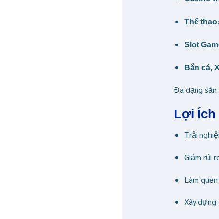
Thể thao
Slot Gam
Bắn cá, 
Đa dạng sản 
Lợi Ích
Trải nghi
Giảm rủi r
Làm quen 
Xây dựng 