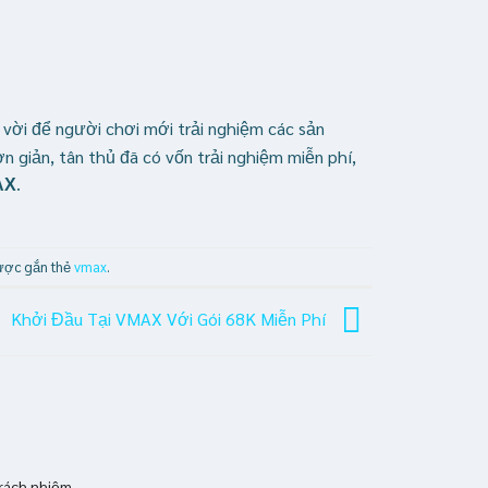
 vời để người chơi mới trải nghiệm các sản
n giản, tân thủ đã có vốn trải nghiệm miễn phí,
.
AX
ược gắn thẻ
vmax
.
Khởi Đầu Tại VMAX Với Gói 68K Miễn Phí
rách nhiệm