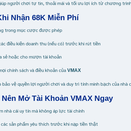
úp người chơi tự tin, thoải mái và tối ưu lợi ích từ chương trìn
Khi Nhận 68K Miễn Phí
ng trong mục cược được phép
ác điều kiện doanh thu (nếu có) trước khi rút tiền
a sẻ hoặc cho mượn tài khoản
mọi chính sách và điều khoản của
VMAX
p bảo vệ quyền lợi người chơi và duy trì tính minh bạch của nhà c
o Nên Mở Tài Khoản VMAX Ngay
m nhà cái uy tín mà không áp lực tài chính
các sản phẩm yêu thích trước khi nạp tiền thật