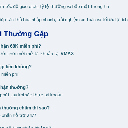
m tốc độ giao dịch, tỷ lệ thưởng và bảo mật thông tin
iúp tân thủ hòa nhập nhanh, trải nghiệm an toàn và tối ưu lợi íc
i Thường Gặp
nhận 68K miễn phí?
ười chơi mới mở tài khoản tại
VMAX
ạp tiền không?
 miễn phí
nhận thưởng?
phút sau khi xác thực tài khoản
 thưởng chậm thì sao?
ộ phận hỗ trợ 24/7