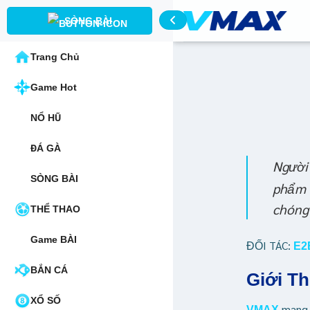
Bỏ
SÒNG BÀI
qua
nội
Trang Chủ
dung
Game Hot
NỔ HŨ
ĐÁ GÀ
Người
SÒNG BÀI
phẩm n
chóng 
THỂ THAO
Game BÀI
ĐỐI TÁC:
E2
BẮN CÁ
Giới T
XỔ SỐ
mang 
VMAX