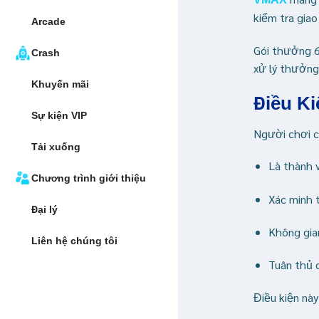
kiểm tra giao
Arcade
Gói thưởng 6
Crash
xử lý thưởng
Khuyến mãi
Điều K
Sự kiện VIP
Người chơi c
Tải xuống
Là thành 
Chương trình giới thiệu
Xác minh t
Đại lý
Không gia
Liên hệ chúng tôi
Tuân thủ c
Điều kiện này