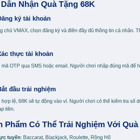
Dẫn Nhận Quà Tặng 68K
ăng ký tài khoản
ng chủ VMAX, chọn đăng ký và điền đầy đủ thông tin cá nhân. T
ác thực tài khoản
i mã OTP qua SMS hoặc email. Người chơi nhập đúng mã để hoà
.
ắt đầu trải nghiệm
n hợp lệ, 68K sẽ tự động vào ví. Người chơi có thể kiểm tra số
p tiền.
n Phẩm Có Thể Trải Nghiệm Với Quà
rực tuyến
: Baccarat, Blackjack, Roulette, Rồng Hổ