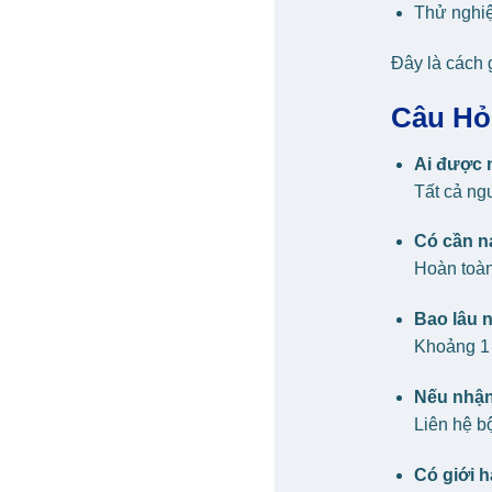
Thử nghiệ
Đây là cách g
Câu Hỏ
Ai được 
Tất cả ng
Có cần n
Hoàn toàn
Bao lâu 
Khoảng 1 
Nếu nhận
Liên hệ b
Có giới 