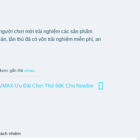
ể người chơi mới trải nghiệm các sản phẩm
ản, tân thủ đã có vốn trải nghiệm miễn phí, an
được gắn thẻ
vmax
.
VMAX Ưu Đãi Chơi Thử 68K Cho Newbie
rách nhiệm