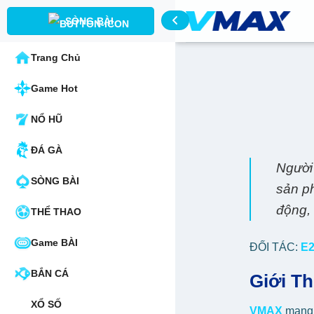
Bỏ
SÒNG BÀI
qua
nội
Trang Chủ
dung
Game Hot
NỔ HŨ
ĐÁ GÀ
Người
SÒNG BÀI
sản p
động, 
THỂ THAO
Game BÀI
ĐỐI TÁC:
E
BẮN CÁ
Giới T
XỔ SỐ
VMAX
mang 