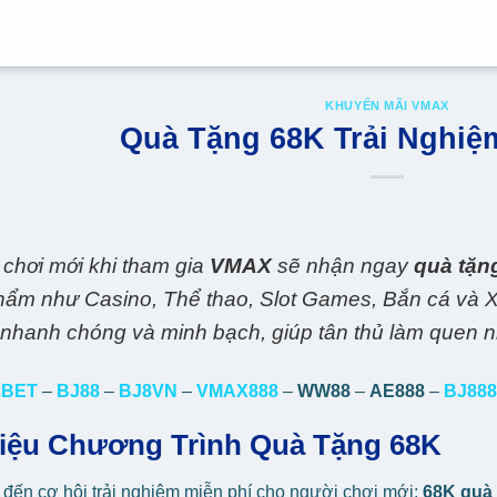
KHUYẾN MÃI VMAX
Quà Tặng 68K Trải Nghi
 chơi mới khi tham gia
VMAX
sẽ nhận ngay
quà tặn
hẩm như Casino, Thể thao, Slot Games, Bắn cá và X
nhanh chóng và minh bạch, giúp tân thủ làm quen nh
2BET
–
BJ88
–
BJ8VN
–
VMAX888
–
WW88
–
AE888
–
BJ88
hiệu Chương Trình Quà Tặng 68K
đến cơ hội trải nghiệm miễn phí cho người chơi mới:
68K quà 