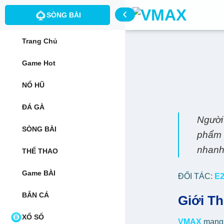
Bỏ
SÒNG BÀI
qua
nội
Trang Chủ
dung
Game Hot
NỔ HŨ
ĐÁ GÀ
Người
SÒNG BÀI
phẩm 
nhanh 
THỂ THAO
Game BÀI
ĐỐI TÁC:
E
BẮN CÁ
Giới T
XỔ SỐ
VMAX
mang 