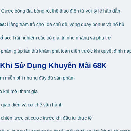
: Cược bóng đá, bóng rổ, thể thao điện tử với tỷ lệ hấp dẫn
es
: Hàng trăm trò chơi đa chủ đề, vòng quay bonus và nổ hũ
Xổ số
: Trải nghiệm các trò giải trí nhẹ nhàng và phụ trợ
phẩm giúp tân thủ khám phá toàn diện trước khi quyết định nạp 
h Khi Sử Dụng Khuyến Mãi 68K
ệm miễn phí nhưng đầy đủ sản phẩm
ro khi mới tham gia
giao diện và cơ chế vận hành
chiến lược cá cược trước khi đầu tư thực tế