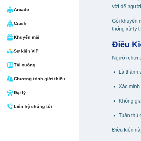
vời để người
Arcade
Gói khuyến m
Crash
thống xử lý 
Khuyến mãi
Điều K
Sự kiện VIP
Người chơi 
Tải xuống
Là thành 
Chương trình giới thiệu
Xác minh 
Đại lý
Không gia
Liên hệ chúng tôi
Tuân thủ 
Điều kiện nà