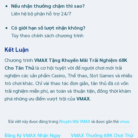
Nếu nhận thưởng chậm thì sao?
Liên hệ bộ phận hỗ trợ 24/7
Có giới hạn số lượt nhận không?
Tùy theo chính sách chương trình
Kết Luận
Chương trình
VMAX Tặng Khuyến Mãi Trải Nghiệm 68K
Cho Tân Thủ
là cơ hội tuyệt vời để người chơi mới trải
nghiệm các sản phẩm Casino, Thể thao, Slot Games và nhiều
trò chơi khác. Chỉ vài thao tác đơn giản, tân thủ đã có vốn
trải nghiệm miễn phí, an toàn và thuận tiện, đồng thời khám
phá những ưu điểm vượt trội của
VMAX
.
Bài viết này được đăng trong
Khuyến Mãi VMAX
và được gắn thẻ
vmax
.
Đăng Ký VMAX Nhận Ngay
VMAX Thưởng 68K Chơi Thử