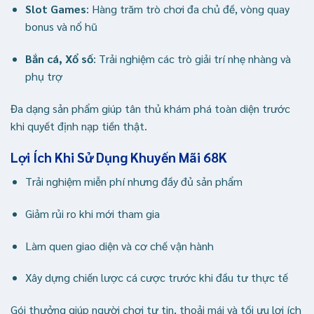
Slot Games
: Hàng trăm trò chơi đa chủ đề, vòng quay
bonus và nổ hũ
Bắn cá, Xổ số
: Trải nghiệm các trò giải trí nhẹ nhàng và
phụ trợ
Đa dạng sản phẩm giúp tân thủ khám phá toàn diện trước
khi quyết định nạp tiền thật.
Lợi Ích Khi Sử Dụng Khuyến Mãi 68K
Trải nghiệm miễn phí nhưng đầy đủ sản phẩm
Giảm rủi ro khi mới tham gia
Làm quen giao diện và cơ chế vận hành
Xây dựng chiến lược cá cược trước khi đầu tư thực tế
Gói thưởng giúp người chơi tự tin, thoải mái và tối ưu lợi ích