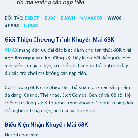
tín mà không cần nạp tiền.
ĐỐI TÁC:
E2BET
–
BJ88
–
BJ8VN
–
VMAX888
–
WW88
–
AE888
–
BJ888
Giới Thiệu Chương Trình Khuyến Mãi 68K
VMAX
mang đến ưu đãi đặc biệt dành cho tân thủ:
68K trải
nghiệm ngay sau khi đăng ký
. Đây là cơ hội để người chơi
mới kiểm tra giao diện, cơ chế vận hành và trải nghiệm đầy
đủ các trò chơi mà không cần nạp tiền.
Gói thưởng 68K cho phép tân thủ khám phá các sản phẩm
đa dạng: Casino, Thể thao, Slot Games, Bắn cá và Xổ số. Hệ
thống tự động xử lý thưởng trong khoảng 1 phút, mang đến
trải nghiệm thuận tiện, an toàn và mượt mà.
Điều Kiện Nhận Khuyến Mãi 68K
Người chơi cần: