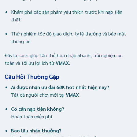
Khám phá các sản phẩm yêu thích trước khi nạp tiền
thật
Thử nghiệm tốc độ giao dịch, tỷ lệ thưởng và bảo mật
thông tin
Đây là cách giúp tân thủ hòa nhập nhanh, trải nghiệm an
toàn và tối ưu lợi ích từ
VMAX
.
Câu Hỏi Thường Gặp
Ai được nhận ưu đãi 68K hot nhất hiện nay?
Tất cả người chơi mới tại
VMAX
Có cần nạp tiền không?
Hoàn toàn miễn phí
Bao lâu nhận thưởng?