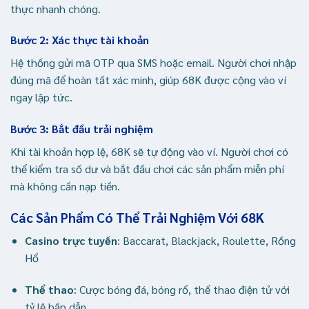
thực nhanh chóng.
Bước 2: Xác thực tài khoản
Hệ thống gửi mã OTP qua SMS hoặc email. Người chơi nhập
đúng mã để hoàn tất xác minh, giúp 68K được cộng vào ví
ngay lập tức.
Bước 3: Bắt đầu trải nghiệm
Khi tài khoản hợp lệ, 68K sẽ tự động vào ví. Người chơi có
thể kiểm tra số dư và bắt đầu chơi các sản phẩm miễn phí
mà không cần nạp tiền.
Các Sản Phẩm Có Thể Trải Nghiệm Với 68K
Casino trực tuyến
: Baccarat, Blackjack, Roulette, Rồng
Hổ
Thể thao
: Cược bóng đá, bóng rổ, thể thao điện tử với
tỷ lệ hấp dẫn