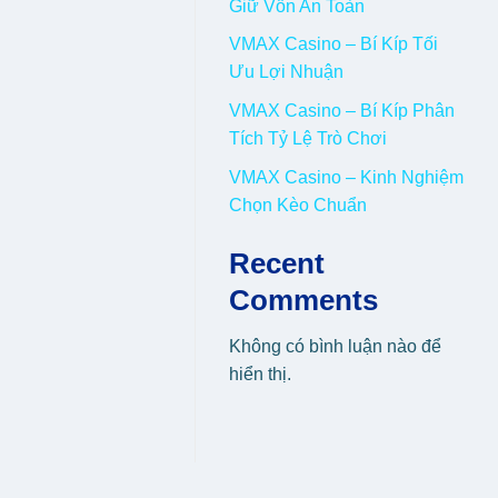
Giữ Vốn An Toàn
VMAX Casino – Bí Kíp Tối
Ưu Lợi Nhuận
VMAX Casino – Bí Kíp Phân
Tích Tỷ Lệ Trò Chơi
VMAX Casino – Kinh Nghiệm
Chọn Kèo Chuẩn
Recent
Comments
Không có bình luận nào để
hiển thị.