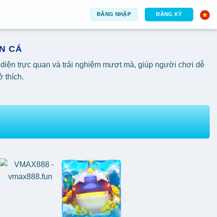
ĐĂNG NHẬP
ĐĂNG KÝ
N CÁ
 diện trực quan và trải nghiệm mượt mà, giúp người chơi dễ
 thích.