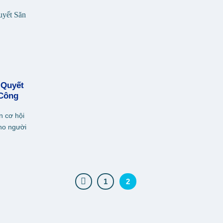
 Quyết
Công
 cơ hội
ho người
1
2