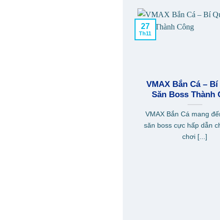
27
Th11
VMAX Bắn Cá – Bí
Săn Boss Thành 
VMAX Bắn Cá mang đến
săn boss cực hấp dẫn c
chơi [...]