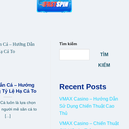
Tìm kiếm
TÌM
KIẾM
ắn Cá – Hướng
Recent Posts
 Tỷ Lệ Hạ Cá To
VMAX Casino – Hướng Dẫn
á luôn là lựa chọn
Sử Dụng Chiến Thuật Cao
 người mê săn cá to
Thủ
[...]
VMAX Casino – Chiến Thuật