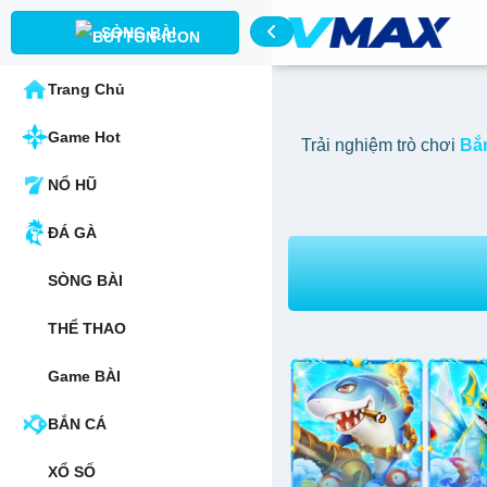
Bỏ
SÒNG BÀI
qua
nội
Trang Chủ
dung
Game Hot
Trải nghiệm trò chơi
Bắ
NỔ HŨ
ĐÁ GÀ
SÒNG BÀI
THỂ THAO
Game BÀI
BẮN CÁ
XỔ SỐ