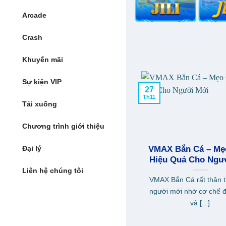
Arcade
Crash
Khuyến mãi
Sự kiện VIP
27
Th11
Tải xuống
Chương trình giới thiệu
Đại lý
VMAX Bắn Cá – Mẹ
Hiệu Quả Cho Ngư
Liên hệ chúng tôi
VMAX Bắn Cá rất thân t
người mới nhờ cơ chế 
và [...]