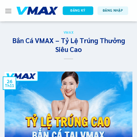
Bỏ
qua
ĐĂNG KÝ
ĐĂNG NHẬP
nội
dung
VMAX
Bắn Cá VMAX – Tỷ Lệ Trúng Thưởng
Siêu Cao
26
Th11