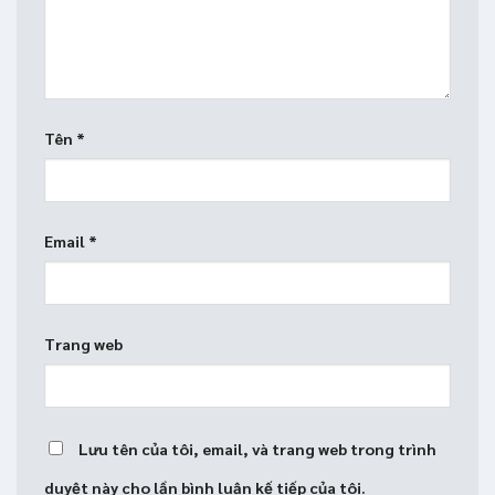
Tên
*
Email
*
Trang web
Lưu tên của tôi, email, và trang web trong trình
duyệt này cho lần bình luận kế tiếp của tôi.