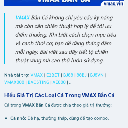
VMAX
Bắn Cá không chỉ yêu cầu kỹ năng
mà còn cần chiến thuật hợp lý để tối ưu
điểm thưởng. Khi biết cách chọn mục tiêu
và canh thời cơ, bạn dễ dàng thắng đậm
mỗi ngày. Bài viết sau đây tiết lộ chiến
thuật vàng mà cao thủ luôn sử dụng.
Nhà tài trợ
:
VMAX
|
E2BET
|
BJ88
|
88BJ
|
BJ8VN
|
VMAX888
|
BAOSTING
|
AE888
| …
Hiểu Giá Trị Các Loại Cá Trong VMAX Bắn Cá
Cá trong
VMAX Bắn Cá
được chia theo giá trị thưởng:
Cá nhỏ:
Dễ hạ, thưởng thấp, dùng để tạo combo.