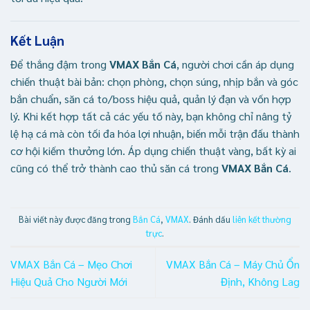
Kết Luận
Để thắng đậm trong
VMAX Bắn Cá
, người chơi cần áp dụng
chiến thuật bài bản: chọn phòng, chọn súng, nhịp bắn và góc
bắn chuẩn, săn cá to/boss hiệu quả, quản lý đạn và vốn hợp
lý. Khi kết hợp tất cả các yếu tố này, bạn không chỉ nâng tỷ
lệ hạ cá mà còn tối đa hóa lợi nhuận, biến mỗi trận đấu thành
cơ hội kiếm thưởng lớn. Áp dụng chiến thuật vàng, bất kỳ ai
cũng có thể trở thành cao thủ săn cá trong
VMAX Bắn Cá
.
Bài viết này được đăng trong
Bắn Cá
,
VMAX
. Đánh dấu
liên kết thường
trực
.
VMAX Bắn Cá – Mẹo Chơi
VMAX Bắn Cá – Máy Chủ Ổn
Hiệu Quả Cho Người Mới
Định, Không Lag