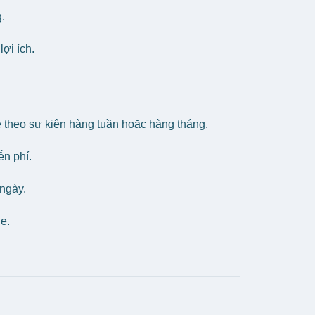
.
ợi ích.
theo sự kiện hàng tuần hoặc hàng tháng.
n phí.
ngày.
e.