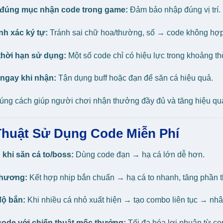
 đúng mục nhận code trong game:
Đảm bảo nhập đúng vị trí.
nh xác ký tự:
Tránh sai chữ hoa/thường, số → code không hợp
thời hạn sử dụng:
Một số code chỉ có hiệu lực trong khoảng thờ
ngay khi nhận:
Tận dụng buff hoặc đạn để săn cá hiệu quả.
ng cách giúp người chơi nhận thưởng đầy đủ và tăng hiệu quả
Thuật Sử Dụng Code Miễn Phí
khi săn cá to/boss:
Dùng code đạn → hạ cá lớn dễ hơn.
thương:
Kết hợp nhịp bắn chuẩn → hạ cá to nhanh, tăng phần 
độ bắn:
Khi nhiều cá nhỏ xuất hiện → tạo combo liên tục → nh
code với chiến thuật mốc thưởng:
Tối đa hóa lợi nhuận từ co