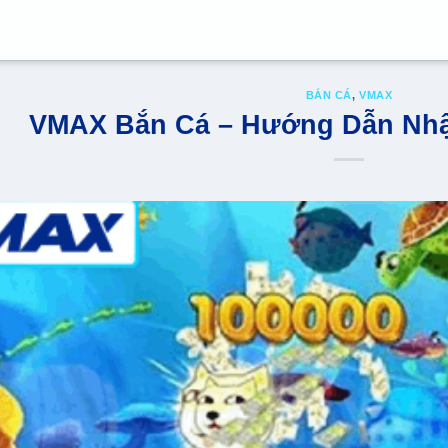
BẮN CÁ
,
VMAX
VMAX Bắn Cá – Hướng Dẫn Nhậ