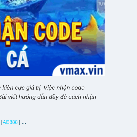
kiện cực giá trị. Việc nhận code
Bài viết hướng dẫn đầy đủ cách nhận
|
AE888
| …