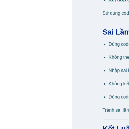
Sử dụng code
Sai Lầ
Dùng code
Không theo
Nhập sai 
Không kết
Dùng code
Tránh sai lầm
Kết Lu