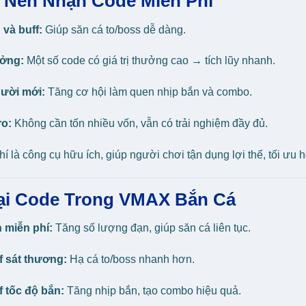
o Nên Nhận Code Miễn Phí
và buff:
Giúp săn cá to/boss dễ dàng.
ởng:
Một số code có giá trị thưởng cao → tích lũy nhanh.
gười mới:
Tăng cơ hội làm quen nhịp bắn và combo.
ro:
Không cần tốn nhiều vốn, vẫn có trải nghiệm đầy đủ.
í là công cụ hữu ích, giúp người chơi tận dụng lợi thế, tối ưu 
ại Code Trong VMAX Bắn Cá
 miễn phí:
Tăng số lượng đạn, giúp săn cá liên tục.
f sát thương:
Hạ cá to/boss nhanh hơn.
 tốc độ bắn:
Tăng nhịp bắn, tạo combo hiệu quả.