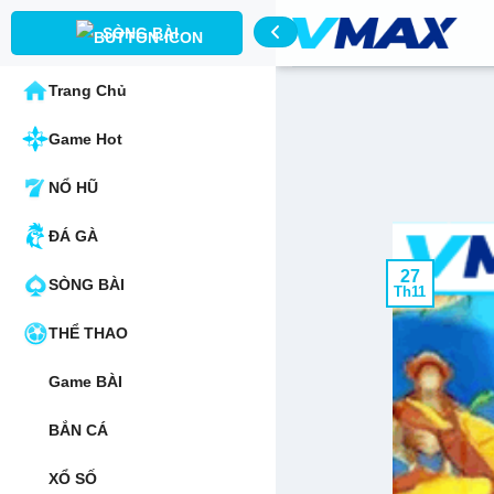
Bỏ
SÒNG BÀI
qua
nội
Trang Chủ
dung
Game Hot
NỔ HŨ
ĐÁ GÀ
27
SÒNG BÀI
Th11
THỂ THAO
Game BÀI
BẮN CÁ
XỔ SỐ