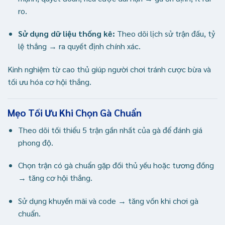
ro.
Sử dụng dữ liệu thống kê:
Theo dõi lịch sử trận đấu, tỷ
lệ thắng → ra quyết định chính xác.
Kinh nghiệm từ cao thủ giúp người chơi tránh cược bừa và
tối ưu hóa cơ hội thắng.
Mẹo Tối Ưu Khi Chọn Gà Chuẩn
Theo dõi tối thiểu 5 trận gần nhất của gà để đánh giá
phong độ.
Chọn trận có gà chuẩn gặp đối thủ yếu hoặc tương đồng
→ tăng cơ hội thắng.
Sử dụng khuyến mãi và code → tăng vốn khi chơi gà
chuẩn.