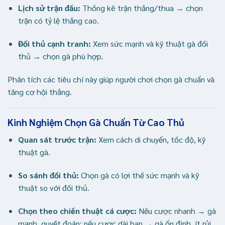
Lịch sử trận đấu:
Thống kê trận thắng/thua → chọn
trận có tỷ lệ thắng cao.
Đối thủ cạnh tranh:
Xem sức mạnh và kỹ thuật gà đối
thủ → chọn gà phù hợp.
Phân tích các tiêu chí này giúp người chơi chọn gà chuẩn và
tăng cơ hội thắng.
Kinh Nghiệm Chọn Gà Chuẩn Từ Cao Thủ
Quan sát trước trận:
Xem cách di chuyển, tốc độ, kỹ
thuật gà.
So sánh đối thủ:
Chọn gà có lợi thế sức mạnh và kỹ
thuật so với đối thủ.
Chọn theo chiến thuật cá cược:
Nếu cược nhanh → gà
mạnh, quyết đoán; nếu cược dài hạn → gà ổn định, ít rủi