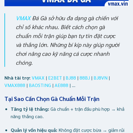
VMAX
Đá Gà sở hữu đa dạng gà chiến với
chỉ số khác nhau. Biết cách chọn gà
chuẩn mỗi trận giúp bạn tự tin đặt cược
và thắng lớn. Những bí kíp này giúp người
chơi nâng cao kỹ năng cá cược nhanh
chóng.
Nhà tài trợ
:
VMAX
|
E2BET
|
BJ88
|
88BJ
|
BJ8VN
|
VMAX888
|
BAOSTING
|
AE888
| …
Tại Sao Cần Chọn Gà Chuẩn Mỗi Trận
Tăng tỷ lệ thắng:
Gà chuẩn + trận đấu phù hợp → khả
năng thắng cao.
Quản lý vốn hiệu quả:
Không đặt cược bừa → giảm rủi