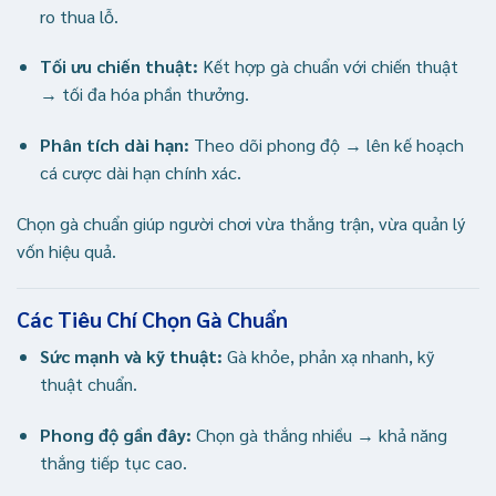
ro thua lỗ.
Tối ưu chiến thuật:
Kết hợp gà chuẩn với chiến thuật
→ tối đa hóa phần thưởng.
Phân tích dài hạn:
Theo dõi phong độ → lên kế hoạch
cá cược dài hạn chính xác.
Chọn gà chuẩn giúp người chơi vừa thắng trận, vừa quản lý
vốn hiệu quả.
Các Tiêu Chí Chọn Gà Chuẩn
Sức mạnh và kỹ thuật:
Gà khỏe, phản xạ nhanh, kỹ
thuật chuẩn.
Phong độ gần đây:
Chọn gà thắng nhiều → khả năng
thắng tiếp tục cao.