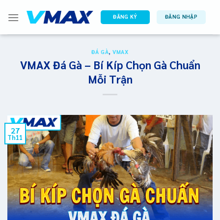
Bỏ
qua
ĐĂNG KÝ
ĐĂNG NHẬP
nội
dung
ĐÁ GÀ
,
VMAX
VMAX Đá Gà – Bí Kíp Chọn Gà Chuẩn
Mỗi Trận
27
Th11