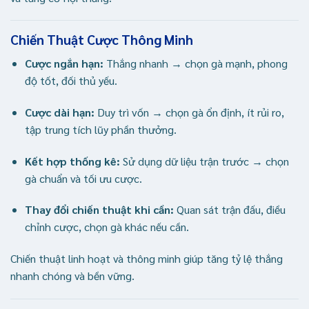
Chiến Thuật Cược Thông Minh
Cược ngắn hạn:
Thắng nhanh → chọn gà mạnh, phong
độ tốt, đối thủ yếu.
Cược dài hạn:
Duy trì vốn → chọn gà ổn định, ít rủi ro,
tập trung tích lũy phần thưởng.
Kết hợp thống kê:
Sử dụng dữ liệu trận trước → chọn
gà chuẩn và tối ưu cược.
Thay đổi chiến thuật khi cần:
Quan sát trận đấu, điều
chỉnh cược, chọn gà khác nếu cần.
Chiến thuật linh hoạt và thông minh giúp tăng tỷ lệ thắng
nhanh chóng và bền vững.