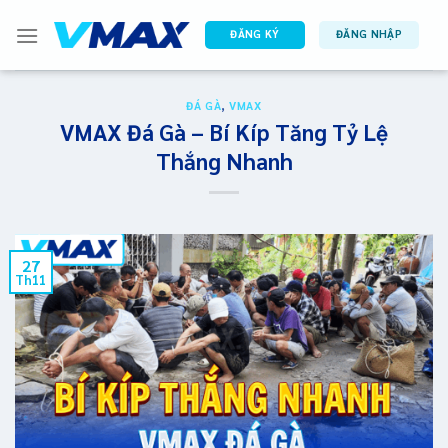
Bỏ
qua
ĐĂNG KÝ
ĐĂNG NHẬP
nội
dung
ĐÁ GÀ
,
VMAX
VMAX Đá Gà – Bí Kíp Tăng Tỷ Lệ
Thắng Nhanh
27
Th11