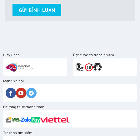
Giấy Phép
Đặt cược có trách nhiệm
Mạng xã hội
Phương thức thanh toán
Từ khóa tìm kiếm