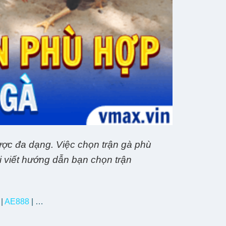
ợc đa dạng. Việc chọn trận gà phù
i viết hướng dẫn bạn chọn trận
|
AE888
| …