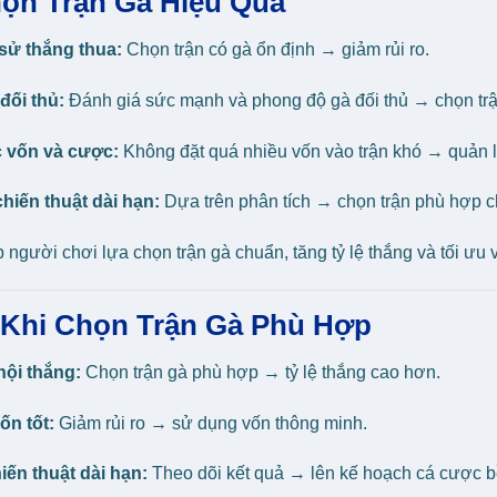
ọn Trận Gà Hiệu Quả
sử thắng thua:
Chọn trận có gà ổn định → giảm rủi ro.
đối thủ:
Đánh giá sức mạnh và phong độ gà đối thủ → chọn tr
 vốn và cược:
Không đặt quá nhiều vốn vào trận khó → quản lý
hiến thuật dài hạn:
Dựa trên phân tích → chọn trận phù hợp c
 người chơi lựa chọn trận gà chuẩn, tăng tỷ lệ thắng và tối ưu 
h Khi Chọn Trận Gà Phù Hợp
hội thắng:
Chọn trận gà phù hợp → tỷ lệ thắng cao hơn.
ốn tốt:
Giảm rủi ro → sử dụng vốn thông minh.
iến thuật dài hạn:
Theo dõi kết quả → lên kế hoạch cá cược 