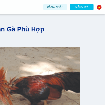
ĐĂNG NHẬP
ĐĂNG KÝ
ận Gà Phù Hợp