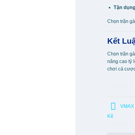
Tận dụng
Chọn trận gà
Kết Lu
Chọn trận g
nâng cao tỷ 
chơi cá cược
VMAX Đ
Kê