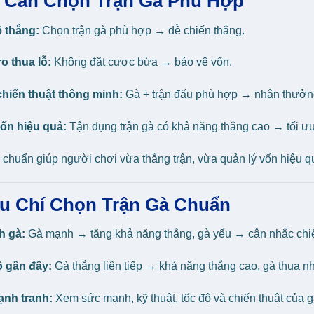
o Cần Chọn Trận Gà Phù Hợp
ệ thắng:
Chọn trận gà phù hợp → dễ chiến thắng.
ro thua lỗ:
Không đặt cược bừa → bảo vệ vốn.
chiến thuật thông minh:
Gà + trận đấu phù hợp → nhân thưởng
vốn hiệu quả:
Tận dụng trận gà có khả năng thắng cao → tối ưu
 chuẩn giúp người chơi vừa thắng trận, vừa quản lý vốn hiệu q
êu Chí Chọn Trận Gà Chuẩn
h gà:
Gà mạnh → tăng khả năng thắng, gà yếu → cân nhắc chiế
 gần đây:
Gà thắng liên tiếp → khả năng thắng cao, gà thua n
ạnh tranh:
Xem sức mạnh, kỹ thuật, tốc độ và chiến thuật của gà