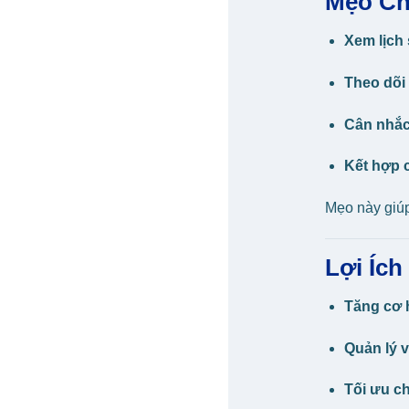
Mẹo Ch
Xem lịch 
Theo dõi 
Cân nhắc
Kết hợp c
Mẹo này giúp
Lợi Íc
Tăng cơ 
Quản lý v
Tối ưu ch