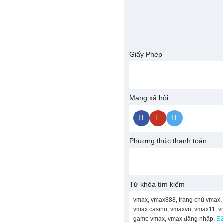
Giấy Phép
Mạng xã hội
Phương thức thanh toán
Từ khóa tìm kiếm
vmax
,
vmax888
,
trang chủ vmax
,
vmax casino
,
vmaxvn
,
vmax11
,
v
game vmax
,
vmax đăng nhập
,
E