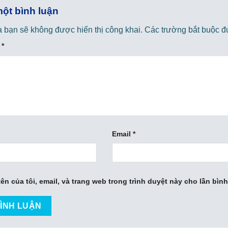
một bình luận
 bạn sẽ không được hiển thị công khai.
Các trường bắt buộc 
n
*
Email
*
ên của tôi, email, và trang web trong trình duyệt này cho lần bình 