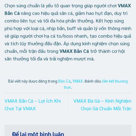
Chọn súng chuẩn là yếu tố quan trọng giúp người chơi
VMAX
Bắn Cá
nâng cao hiệu quả săn cá, giảm hao hụt đạn, duy trì
combo liên tục và tối đa hóa phần thưởng. Kết hợp súng
phù hợp với loại cá, nhịp bắn, buff và quản lý vốn thông minh
sẽ giúp người chơi hạ cá to/boss nhanh, tạo combo hiệu quả
và tích lũy thưởng đều đặn. Áp dụng kinh nghiệm chọn súng
chuẩn, mỗi trận đấu trong
VMAX Bắn Cá
trở thành cơ hội
săn thưởng tối đa và trải nghiệm mượt mà.
Bài viết này được đăng trong
Bắn Cá
,
VMAX
. Đánh dấu
liên kết thường
trực
.
VMAX Bắn Cá – Lợi Ích Khi
VMAX Đá Gà – Kinh Nghiệm
Chơi Tại VMAX
Chọn Gà Chuẩn Mỗi Trận
Để lại một bình luận