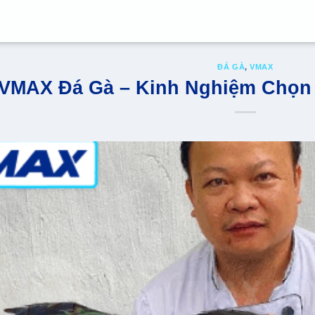
ĐÁ GÀ
,
VMAX
VMAX Đá Gà – Kinh Nghiệm Chọn 