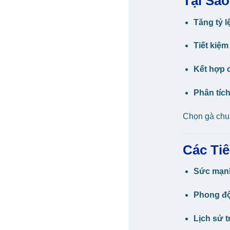
Tại Sa
Tăng tỷ l
Tiết kiệm
Kết hợp c
Phân tích
Chọn gà chuẩ
Các Ti
Sức mạnh
Phong độ
Lịch sử t