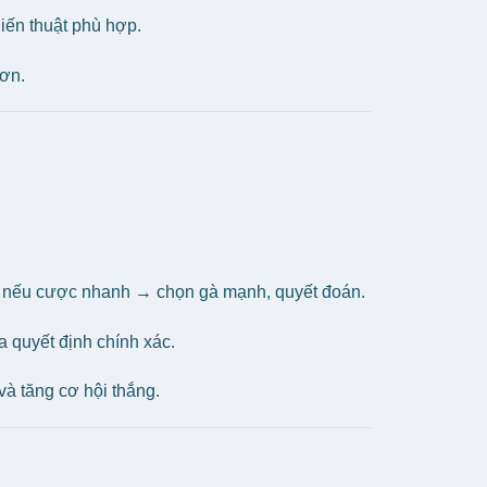
iến thuật phù hợp.
hơn.
 nếu cược nhanh → chọn gà mạnh, quyết đoán.
a quyết định chính xác.
và tăng cơ hội thắng.