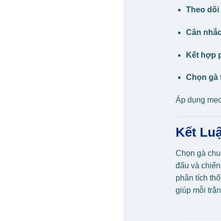
Theo dõi 
Cân nhắc
Kết hợp p
Chọn gà 
Áp dụng mẹo n
Kết Lu
Chọn gà chu
đấu và chiến
phân tích th
giúp mỗi trận