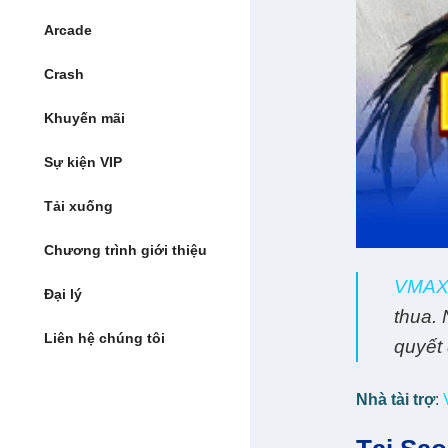
Arcade
Crash
Khuyến mãi
Sự kiện VIP
Tải xuống
Chương trình giới thiệu
VMA
Đại lý
thua. 
Liên hệ chúng tôi
quyết
Nhà tài trợ
: