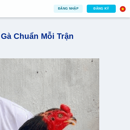
ĐĂNG NHẬP
ĐĂNG KÝ
Gà Chuẩn Mỗi Trận