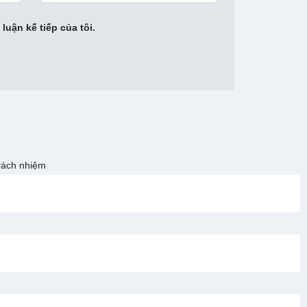
luận kế tiếp của tôi.
rách nhiệm