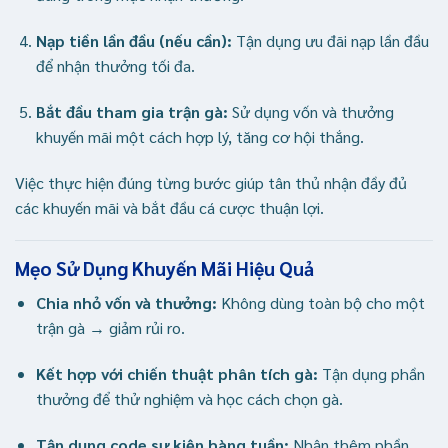
Nạp tiền lần đầu (nếu cần):
Tận dụng ưu đãi nạp lần đầu
để nhận thưởng tối đa.
Bắt đầu tham gia trận gà:
Sử dụng vốn và thưởng
khuyến mãi một cách hợp lý, tăng cơ hội thắng.
Việc thực hiện đúng từng bước giúp tân thủ nhận đầy đủ
các khuyến mãi và bắt đầu cá cược thuận lợi.
Mẹo Sử Dụng Khuyến Mãi Hiệu Quả
Chia nhỏ vốn và thưởng:
Không dùng toàn bộ cho một
trận gà → giảm rủi ro.
Kết hợp với chiến thuật phân tích gà:
Tận dụng phần
thưởng để thử nghiệm và học cách chọn gà.
Tận dụng code sự kiện hàng tuần:
Nhận thêm phần