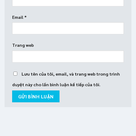
Email
*
Trang web
Lưu tên của tôi, email, và trang web trong trình
duyệt này cho lần bình luận kế tiếp của tôi.